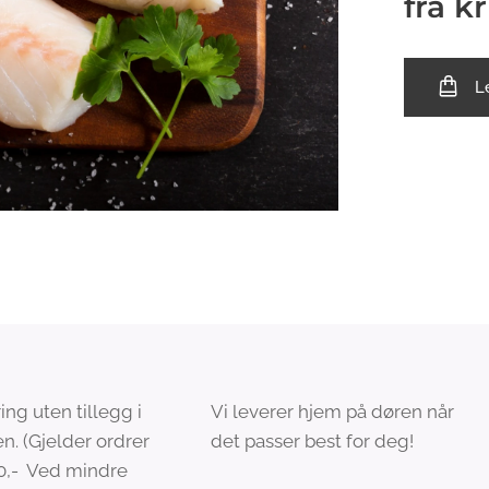
fra
k
L
ng uten tillegg i
Vi leverer hjem på døren når
n. (Gjelder ordrer
det passer best for deg!
00,- Ved mindre