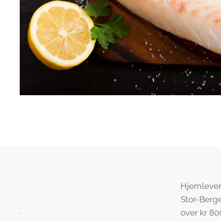
Hjemleveri
Stor-Berge
.
over kr 8