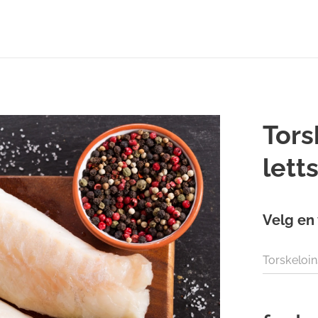
Tors
lett
Velg en 
Torskeloin