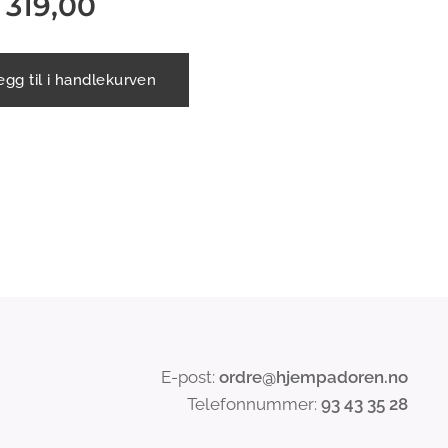
r
319,00
egg til i handlekurven
E-post:
ordre@hjempadoren.no
Telefonnummer:
93 43 35 28